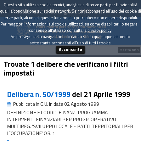
Questo sito utilizza cookie tecnici, analytics e di terze parti per funzionalità
Presidenza del Consiglio dei Ministri
quali la condivisione sui social network. Se non acconsenti all'uso dei cookie di
terze parti, alcune di queste funzionalità potrebbero non essere disponibili.
Per maggiori informazioni sui cookie utilizzati, su come disabilitarli o negare il
Dipartimento per la programmazione e il
consenso all'utilizzo consulta la
privacy policy
.
coordinamento della politica economica
Archivio delle Delibere CIPE dal 1967 a oggi
Se prosegui nella navigazione cliccando su un qualunque elemento
sottostante acconsenti all'uso di tutti i cookie.
Acconsento
Mostra filtri
Trovate 1 delibere che verificano i filtri
impostati
Delibera n. 50/1999
del 21 Aprile 1999
Pubblicata in G.U. in data 02 Agosto 1999
DEFINIZIONE E COORD. FINANZ. PROGRAMMA
INTERVENTI FINANZIARI PER PROGR. OPERATIVO
MULTIREG. 'SVILUPPO LOCALE - PATTI TERRITORIALI PER
L`OCCUPAZIONE' OB. 1