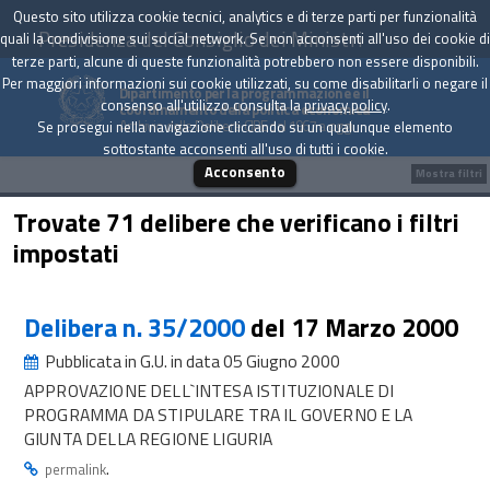
Questo sito utilizza cookie tecnici, analytics e di terze parti per funzionalità
Presidenza del Consiglio dei Ministri
quali la condivisione sui social network. Se non acconsenti all'uso dei cookie di
terze parti, alcune di queste funzionalità potrebbero non essere disponibili.
Per maggiori informazioni sui cookie utilizzati, su come disabilitarli o negare il
Dipartimento per la programmazione e il
consenso all'utilizzo consulta la
privacy policy
.
coordinamento della politica economica
Archivio delle Delibere CIPE dal 1967 a oggi
Se prosegui nella navigazione cliccando su un qualunque elemento
sottostante acconsenti all'uso di tutti i cookie.
Acconsento
Mostra filtri
Trovate 71 delibere che verificano i filtri
impostati
Delibera n. 35/2000
del 17 Marzo 2000
Pubblicata in G.U. in data 05 Giugno 2000
APPROVAZIONE DELL`INTESA ISTITUZIONALE DI
PROGRAMMA DA STIPULARE TRA IL GOVERNO E LA
GIUNTA DELLA REGIONE LIGURIA
.
permalink