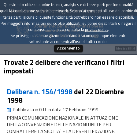
Questo sito utilizza cookie tecnici, analytics e di terze parti per funzionalità
Presidenza del Consiglio dei Ministri
quali la condivisione sui social network. Se non acconsenti all'uso dei cookie di
terze parti, alcune di queste funzionalità potrebbero non essere disponibili.
Per maggiori informazioni sui cookie utilizzati, su come disabilitarli o negare il
Dipartimento per la programmazione e il
consenso all'utilizzo consulta la
privacy policy
.
coordinamento della politica economica
Archivio delle Delibere CIPE dal 1967 a oggi
Se prosegui nella navigazione cliccando su un qualunque elemento
sottostante acconsenti all'uso di tutti i cookie.
Acconsento
Mostra filtri
Trovate 2 delibere che verificano i filtri
impostati
Delibera n. 154/1998
del 22 Dicembre
1998
Pubblicata in G.U. in data 17 Febbraio 1999
PRIMA COMUNICAZIONE NAZIONALE IN ATTUAZIONE
DELLA CONVENZIONE DELLE NAZIONI UNITE PER
COMBATTERE LA SICCITA` E LA DESERTIFICAZIONE.