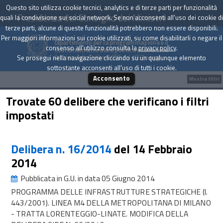
Questo sito utilizza cookie tecnici, analytics e di terze parti per funzionalità
Presidenza del Consiglio dei Ministri
quali la condivisione sui social network. Se non acconsenti all'uso dei cookie di
terze parti, alcune di queste funzionalità potrebbero non essere disponibili.
Per maggiori informazioni sui cookie utilizzati, su come disabilitarli o negare il
Dipartimento per la programmazione e il
consenso all'utilizzo consulta la
privacy policy
.
coordinamento della politica economica
Archivio delle Delibere CIPE dal 1967 a oggi
Se prosegui nella navigazione cliccando su un qualunque elemento
sottostante acconsenti all'uso di tutti i cookie.
Acconsento
Mostra filtri
Trovate 60 delibere che verificano i filtri
impostati
Delibera n. 16/2014
del 14 Febbraio
2014
Pubblicata in G.U. in data 05 Giugno 2014
PROGRAMMA DELLE INFRASTRUTTURE STRATEGICHE (l.
443/2001). LINEA M4 DELLA METROPOLITANA DI MILANO
- TRATTA LORENTEGGIO-LINATE. MODIFICA DELLA