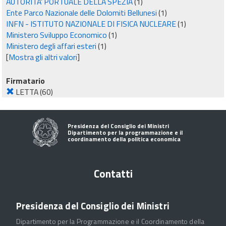
AUTORITA' PORTUALE DELLA SPEZIA
(1)
Ente Parco Nazionale delle Dolomiti Bellunesi
(1)
INFN - ISTITUTO NAZIONALE DI FISICA NUCLEARE
(1)
Ministero Sviluppo Economico
(1)
Ministero degli affari esteri
(1)
[
Mostra gli altri valori
]
Firmatario
LETTA
(60)
Presidenza del Consiglio dei Ministri
Dipartimento per la programmazione e il
coordinamento della politica economica
Contatti
Presidenza del Consiglio dei Ministri
Dipartimento per la Programmazione e il Coordinamento della