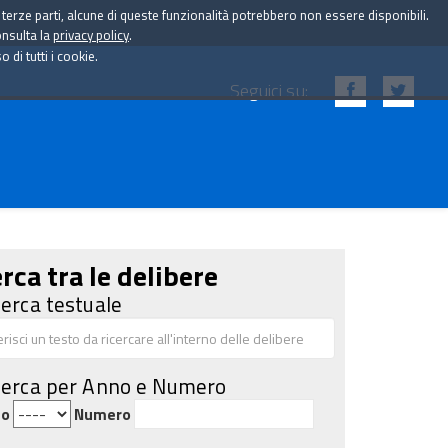
i terze parti, alcune di queste funzionalità potrebbero non essere disponibili.
onsulta la
privacy policy
.
di tutti i cookie.
Seguici su:
rca tra le delibere
cerca testuale
cerca per Anno e Numero
no
Numero