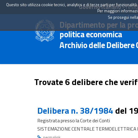
Questo sito utilizza cookie tecnici, analytics e di terze parti per funzionali
Governo Italiano
Presid
Per maggiori informazion
Se prosegui nella
Dipartimento per la pr
politica economica
Archivio delle Delibere
Trovate 6 delibere che verif
Delibera n. 38/1984
del 1
Registrata presso la Corte dei Conti
SISTEMAZIONE CENTRALE TERMOELETTRICA E
.
permalink