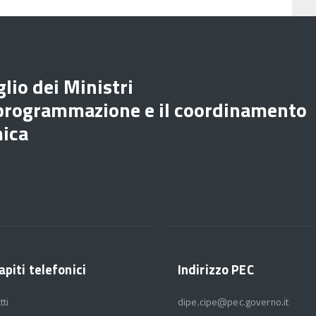
lio dei Ministri
 programmazione e il coordinamento
mica
apiti telefonici
Indirizzo PEC
tti
dipe.cipe@pec.governo.it