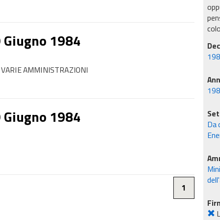
oppu
pens
col
9 Giugno 1984
Dec
198
VARIE AMMINISTRAZIONI
An
19
9 Giugno 1984
Set
Da d
Ene
Amm
Mini
dell
1
Fir