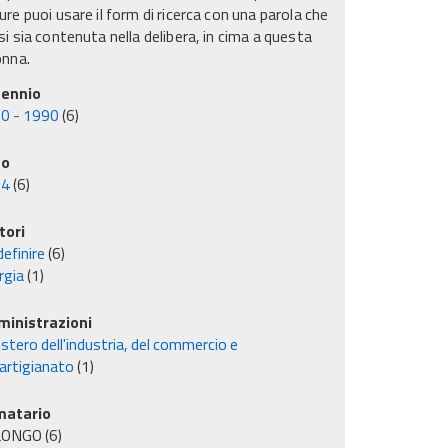
re puoi usare il form di ricerca con una parola che
i sia contenuta nella delibera, in cima a questa
onna.
ennio
0 - 1990
(6)
no
84
(6)
tori
efinire
(6)
rgia
(1)
inistrazioni
stero dell'industria, del commercio e
'artigianato
(1)
matario
LONGO
(6)