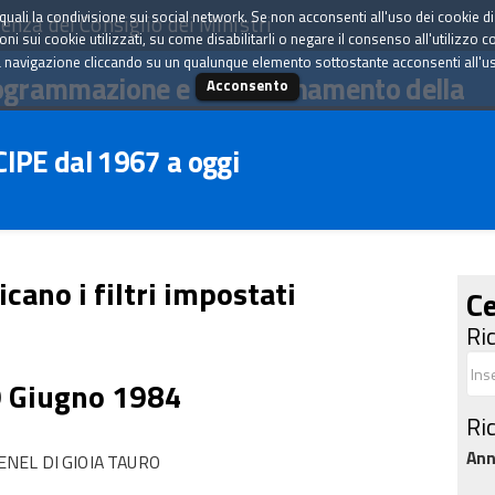
tà quali la condivisione sui social network. Se non acconsenti all'uso dei cookie d
enza del Consiglio dei Ministri
i sui cookie utilizzati, su come disabilitarli o negare il consenso all'utilizzo c
 navigazione cliccando su un qualunque elemento sottostante acconsenti all'uso 
ogrammazione e il coordinamento della
Acconsento
 CIPE dal 1967 a oggi
icano i filtri impostati
Ce
Ri
9 Giugno 1984
Ri
An
NEL DI GIOIA TAURO