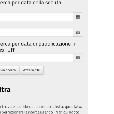
cerca per data della seduta
cerca per data di pubblicazione in
z. Uff.
via ricerca
Azzera filtri
ltra
 trovare la delibera scorrendo la lista, qui al lato.
 perfezionare la ricerca usando i filtri qui sotto,