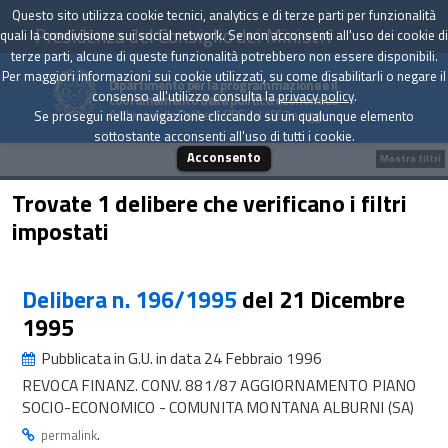
Questo sito utilizza cookie tecnici, analytics e di terze parti per funzionalità
Presidenza del Consiglio dei Ministri
quali la condivisione sui social network. Se non acconsenti all'uso dei cookie di
terze parti, alcune di queste funzionalità potrebbero non essere disponibili.
Per maggiori informazioni sui cookie utilizzati, su come disabilitarli o negare il
Dipartimento per la programmazione e il
consenso all'utilizzo consulta la
privacy policy
.
coordinamento della politica economica
Archivio delle Delibere CIPE dal 1967 a oggi
Se prosegui nella navigazione cliccando su un qualunque elemento
sottostante acconsenti all'uso di tutti i cookie.
Acconsento
Mostra filtri
Trovate 1 delibere che verificano i filtri
impostati
Delibera n. 196/1995
del 21 Dicembre
1995
Pubblicata in G.U. in data 24 Febbraio 1996
REVOCA FINANZ. CONV. 881/87 AGGIORNAMENTO PIANO
SOCIO-ECONOMICO - COMUNITA MONTANA ALBURNI (SA)
.
permalink