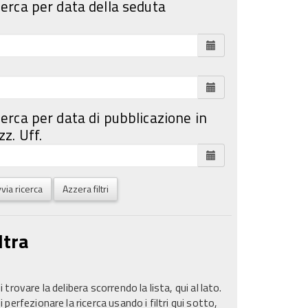
cerca per data della seduta
cerca per data di pubblicazione in
z. Uff.
via ricerca
Azzera filtri
ltra
 trovare la delibera scorrendo la lista, qui al lato.
 perfezionare la ricerca usando i filtri qui sotto,