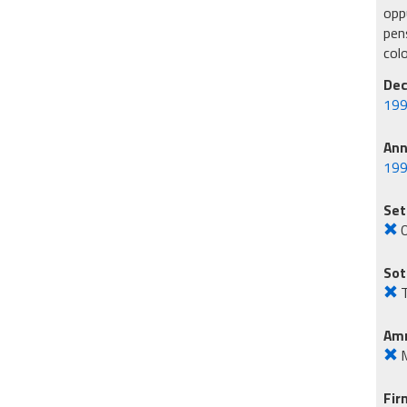
oppu
pens
col
Dec
199
An
19
Set
O
Sot
T
Amm
M
Fir