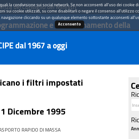
tà quali la condivisione sui social network. Se non acconsenti all'uso dei cookie d
enza del Consiglio dei Ministri
i sui cookie utilizzati, su come disabilitarli o negare il consenso all'utilizzo c
 navigazione cliccando su un qualunque elemento sottostante acconsenti all'uso 
ogrammazione e il coordinamento della
Acconsento
 CIPE dal 1967 a oggi
icano i filtri impostati
Ce
Ri
21 Dicembre 1995
Ri
An
RASPORTO RAPIDO DI MASSA