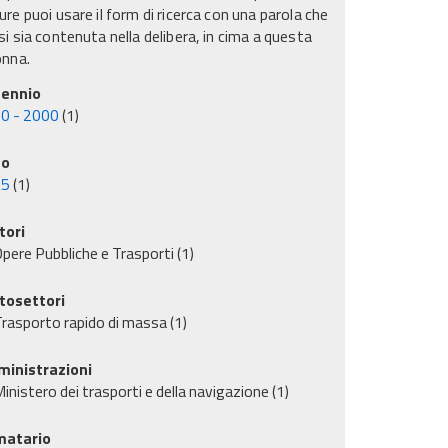
re puoi usare il form di ricerca con una parola che
i sia contenuta nella delibera, in cima a questa
onna.
ennio
0 - 2000
(1)
no
95
(1)
tori
pere Pubbliche e Trasporti
(1)
tosettori
rasporto rapido di massa
(1)
inistrazioni
inistero dei trasporti e della navigazione
(1)
matario