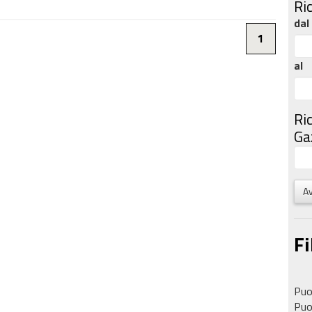
Ri
dal
1
al
Ri
Gaz
Av
Fi
Puoi
Puoi