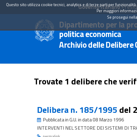
Questo sito utilizza cookie tecnici, analytics e di terze parti per funzionali
Governo Italiano
Presid
Per maggiori informazion
Se prosegui nella
Dipartimento per la pr
politica economica
Archivio delle Delibere
Trovate 1 delibere che verif
Delibera n. 185/1995
del 
Pubblicata in G.U. in data 08 Marzo 1996
INTERVENTI NEL SETTORE DEI SISTEMI DI T
.
permalink