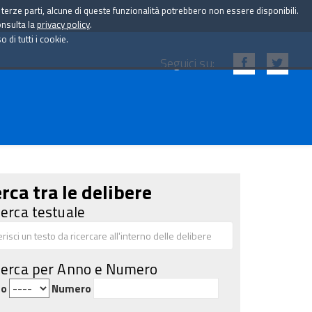
i terze parti, alcune di queste funzionalità potrebbero non essere disponibili.
onsulta la
privacy policy
.
di tutti i cookie.
Seguici su:
rca tra le delibere
cerca testuale
cerca per Anno e Numero
no
Numero