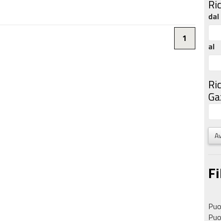
Ri
dal
1
al
Ri
Gaz
Av
Fi
Puoi
Puoi