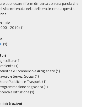
re puoi usare il form di ricerca con una parola che
i sia contenuta nella delibera, in cima a questa
onna.
ennio
2000 - 2010
(1)
no
06
(1)
tori
gricoltura
(1)
Ambiente
(1)
ndustria e Commercio e Artigianato
(1)
avoro e Servizi Sociali
(1)
pere Pubbliche e Trasporti
(1)
Programmazione negoziata
(1)
icerca e Istruzione
(1)
inistrazioni