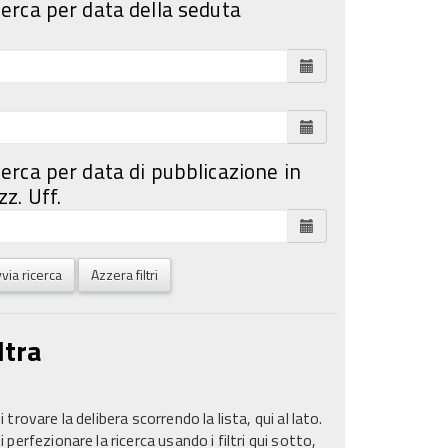
cerca per data della seduta
cerca per data di pubblicazione in
z. Uff.
via ricerca
Azzera filtri
ltra
 trovare la delibera scorrendo la lista, qui al lato.
 perfezionare la ricerca usando i filtri qui sotto,