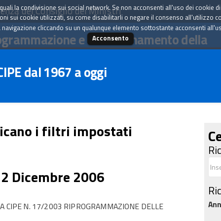
tà quali la condivisione sui social network. Se non acconsenti all'uso dei cookie d
enza del Consiglio dei Ministri
i sui cookie utilizzati, su come disabilitarli o negare il consenso all'utilizzo c
 navigazione cliccando su un qualunque elemento sottostante acconsenti all'uso 
ogrammazione e il coordinamento della
Acconsento
 CIPE dal 1967 a oggi
icano i filtri impostati
Ce
Ri
22 Dicembre 2006
Ri
An
RA CIPE N. 17/2003 RIPROGRAMMAZIONE DELLE