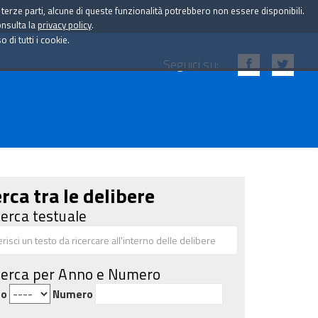
i terze parti, alcune di queste funzionalità potrebbero non essere disponibili.
onsulta la
privacy policy
.
di tutti i cookie.
Seguici su:
rca tra le delibere
cerca testuale
cerca per Anno e Numero
no
Numero