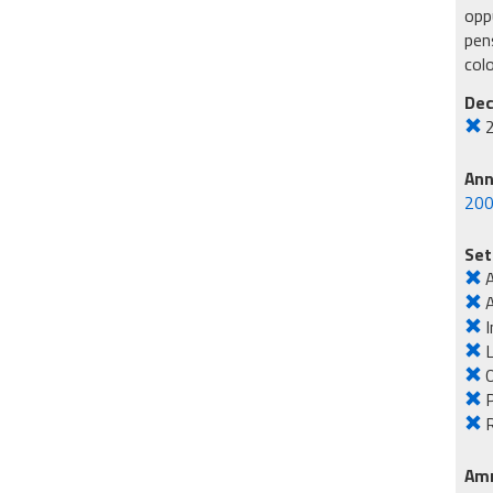
oppu
pens
col
Dec
An
20
Set
A
I
L
O
R
Amm