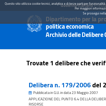
Questo sito utilizza cookie tecnici, analytics e di terze parti per funzionali
Governo Italiano
Presid
Per maggiori informazion
Se prosegui nella
Dipartimento per la pr
politica economica
Archivio delle Delibere
Trovate 1 delibere che verif
Delibera n. 179/2006
del 
Pubblicata in G.U. in data 23 Maggio 2007
APPLICAZIONE DEL PUNTO 6.4 DELLA DELIBE
RISORSE