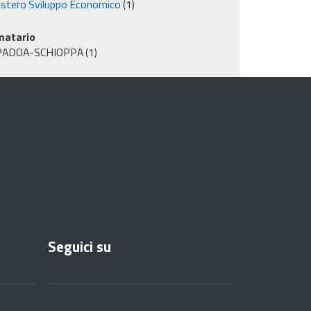
istero Sviluppo Economico
(1)
matario
PADOA-SCHIOPPA
(1)
Seguici su