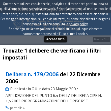
Questo sito utilizza cookie tecnici, analytics e di terze parti per funzionalità
Presidenza del Consiglio dei Ministri
quali la condivisione sui social network. Se non acconsenti all'uso dei cookie di
terze parti, alcune di queste funzionalità potrebbero non essere disponibili.
Per maggiori informazioni sui cookie utilizzati, su come disabilitarli o negare il
Dipartimento per la programmazione e il
consenso all'utilizzo consulta la
privacy policy
.
coordinamento della politica economica
Archivio delle Delibere CIPE dal 1967 a oggi
Se prosegui nella navigazione cliccando su un qualunque elemento
sottostante acconsenti all'uso di tutti i cookie.
Acconsento
Mostra filtri
Trovate 1 delibere che verificano i filtri
impostati
Delibera n. 179/2006
del 22 Dicembre
2006
Pubblicata in G.U. in data 23 Maggio 2007
APPLICAZIONE DEL PUNTO 6.4 DELLA DELIBERA CIPE N.
17/2003 RIPROGRAMMAZIONE DELLE RISORSE
.
permalink