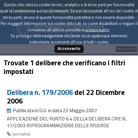
Questo sito utilizza cookie tecnici, analytics e di terze parti per funzionalità
Presidenza del Consiglio dei Ministri
quali la condivisione sui social network. Se non acconsenti all'uso dei cookie di
terze parti, alcune di queste funzionalità potrebbero non essere disponibili.
Per maggiori informazioni sui cookie utilizzati, su come disabilitarli o negare il
Dipartimento per la programmazione e il
consenso all'utilizzo consulta la
privacy policy
.
coordinamento della politica economica
Archivio delle Delibere CIPE dal 1967 a oggi
Se prosegui nella navigazione cliccando su un qualunque elemento
sottostante acconsenti all'uso di tutti i cookie.
Acconsento
Mostra filtri
Trovate 1 delibere che verificano i filtri
impostati
Delibera n. 179/2006
del 22 Dicembre
2006
Pubblicata in G.U. in data 23 Maggio 2007
APPLICAZIONE DEL PUNTO 6.4 DELLA DELIBERA CIPE N.
17/2003 RIPROGRAMMAZIONE DELLE RISORSE
.
permalink