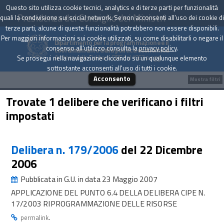
Questo sito utilizza cookie tecnici, analytics e di terze parti per funzionalità
Presidenza del Consiglio dei Ministri
quali la condivisione sui social network. Se non acconsenti all'uso dei cookie di
terze parti, alcune di queste funzionalità potrebbero non essere disponibili.
Per maggiori informazioni sui cookie utilizzati, su come disabilitarli o negare il
Dipartimento per la programmazione e il
consenso all'utilizzo consulta la
privacy policy
.
coordinamento della politica economica
Archivio delle Delibere CIPE dal 1967 a oggi
Se prosegui nella navigazione cliccando su un qualunque elemento
sottostante acconsenti all'uso di tutti i cookie.
Acconsento
Mostra filtri
Trovate 1 delibere che verificano i filtri
impostati
Delibera n. 179/2006
del 22 Dicembre
2006
Pubblicata in G.U. in data 23 Maggio 2007
APPLICAZIONE DEL PUNTO 6.4 DELLA DELIBERA CIPE N.
17/2003 RIPROGRAMMAZIONE DELLE RISORSE
.
permalink