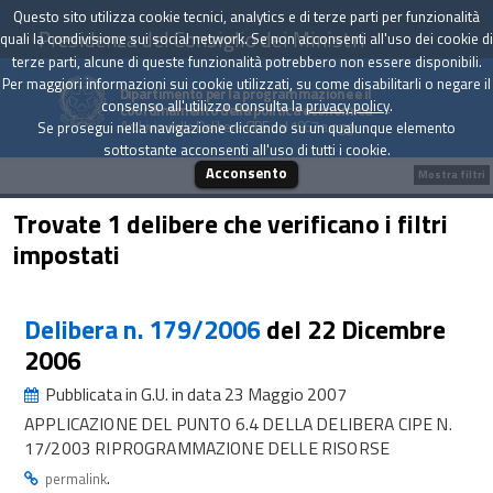
Questo sito utilizza cookie tecnici, analytics e di terze parti per funzionalità
Presidenza del Consiglio dei Ministri
quali la condivisione sui social network. Se non acconsenti all'uso dei cookie di
terze parti, alcune di queste funzionalità potrebbero non essere disponibili.
Per maggiori informazioni sui cookie utilizzati, su come disabilitarli o negare il
Dipartimento per la programmazione e il
consenso all'utilizzo consulta la
privacy policy
.
coordinamento della politica economica
Archivio delle Delibere CIPE dal 1967 a oggi
Se prosegui nella navigazione cliccando su un qualunque elemento
sottostante acconsenti all'uso di tutti i cookie.
Acconsento
Mostra filtri
Trovate 1 delibere che verificano i filtri
impostati
Delibera n. 179/2006
del 22 Dicembre
2006
Pubblicata in G.U. in data 23 Maggio 2007
APPLICAZIONE DEL PUNTO 6.4 DELLA DELIBERA CIPE N.
17/2003 RIPROGRAMMAZIONE DELLE RISORSE
.
permalink