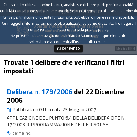
Questo sito utilizza cookie tecnici, analytics e di terze parti per funzionalità
Presidenza del Consiglio dei Ministri
quali la condivisione sui social network. Se non acconsenti all'uso dei cookie di
terze parti, alcune di queste funzionalità potrebbero non essere disponibili.
Per maggiori informazioni sui cookie utilizzati, su come disabilitarli o negare il
Dipartimento per la programmazione e il
consenso all'utilizzo consulta la
privacy policy
.
coordinamento della politica economica
Archivio delle Delibere CIPE dal 1967 a oggi
Se prosegui nella navigazione cliccando su un qualunque elemento
sottostante acconsenti all'uso di tutti i cookie.
Acconsento
Mostra filtri
Trovate 1 delibere che verificano i filtri
impostati
Delibera n. 179/2006
del 22 Dicembre
2006
Pubblicata in G.U. in data 23 Maggio 2007
APPLICAZIONE DEL PUNTO 6.4 DELLA DELIBERA CIPE N.
17/2003 RIPROGRAMMAZIONE DELLE RISORSE
.
permalink