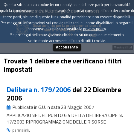
Questo sito utilizza cookie tecnici, analytics e di terze parti per funzionalità
Presidenza del Consiglio dei Ministri
quali la condivisione sui social network. Se non acconsenti all'uso dei cookie di
terze parti, alcune di queste funzionalità potrebbero non essere disponibili.
Per maggiori informazioni sui cookie utilizzati, su come disabilitarli o negare il
Dipartimento per la programmazione e il
consenso all'utilizzo consulta la
privacy policy
.
coordinamento della politica economica
Archivio delle Delibere CIPE dal 1967 a oggi
Se prosegui nella navigazione cliccando su un qualunque elemento
sottostante acconsenti all'uso di tutti i cookie.
Acconsento
Mostra filtri
Trovate 1 delibere che verificano i filtri
impostati
Delibera n. 179/2006
del 22 Dicembre
2006
Pubblicata in G.U. in data 23 Maggio 2007
APPLICAZIONE DEL PUNTO 6.4 DELLA DELIBERA CIPE N.
17/2003 RIPROGRAMMAZIONE DELLE RISORSE
.
permalink