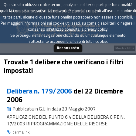
Questo sito utilizza cookie tecnici, analytics e di terze parti per funzionalità
Presidenza del Consiglio dei Ministri
quali la condivisione sui social network. Se non acconsenti all'uso dei cookie di
terze parti, alcune di queste funzionalità potrebbero non essere disponibili.
Per maggiori informazioni sui cookie utilizzati, su come disabilitarli o negare il
Dipartimento per la programmazione e il
consenso all'utilizzo consulta la
privacy policy
.
coordinamento della politica economica
Archivio delle Delibere CIPE dal 1967 a oggi
Se prosegui nella navigazione cliccando su un qualunque elemento
sottostante acconsenti all'uso di tutti i cookie.
Acconsento
Mostra filtri
Trovate 1 delibere che verificano i filtri
impostati
Delibera n. 179/2006
del 22 Dicembre
2006
Pubblicata in G.U. in data 23 Maggio 2007
APPLICAZIONE DEL PUNTO 6.4 DELLA DELIBERA CIPE N.
17/2003 RIPROGRAMMAZIONE DELLE RISORSE
.
permalink