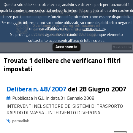
Questo sito utilizza cookie tecnici, analytics e di terze parti per funzionalità
Presidenza del Consiglio dei Ministri
quali la condivisione sui social network. Se non acconsenti all'uso dei cookie di
terze parti, alcune di queste funzionalità potrebbero non essere disponibili.
Per maggiori informazioni sui cookie utilizzati, su come disabilitarli o negare il
Dipartimento per la programmazione e il
consenso all'utilizzo consulta la
privacy policy
.
coordinamento della politica economica
Archivio delle Delibere CIPE dal 1967 a oggi
Se prosegui nella navigazione cliccando su un qualunque elemento
sottostante acconsenti all'uso di tutti i cookie.
Acconsento
Mostra filtri
Trovate 1 delibere che verificano i filtri
impostati
Delibera n. 48/2007
del 28 Giugno 2007
Pubblicata in G.U. in data 31 Gennaio 2008
INTERVENTI NEL SETTORE DEI SISTEMI DI TRASPORTO
RAPIDO DI MASSA - INTERVENTO DI VERONA
.
permalink