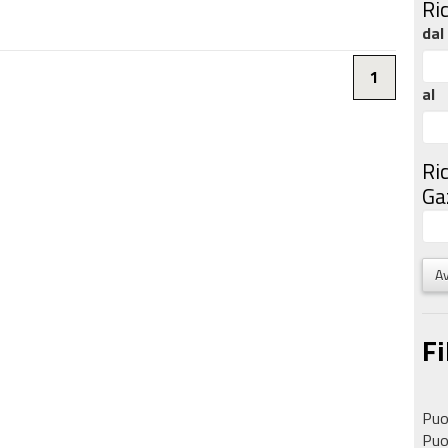
Ri
dal
1
al
Ri
Gaz
Av
Fi
Puoi
Puoi