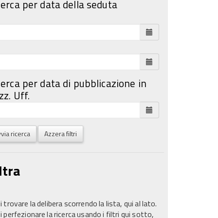
cerca per data della seduta
cerca per data di pubblicazione in
z. Uff.
via ricerca
Azzera filtri
ltra
 trovare la delibera scorrendo la lista, qui al lato.
 perfezionare la ricerca usando i filtri qui sotto,