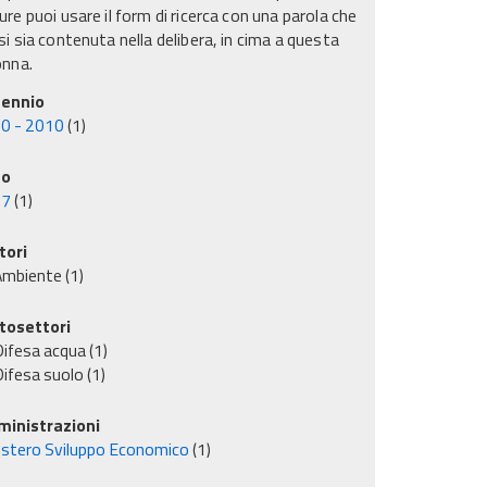
re puoi usare il form di ricerca con una parola che
i sia contenuta nella delibera, in cima a questa
onna.
ennio
0 - 2010
(1)
no
07
(1)
tori
Ambiente
(1)
tosettori
ifesa acqua
(1)
ifesa suolo
(1)
inistrazioni
istero Sviluppo Economico
(1)