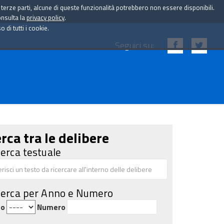
i terze parti, alcune di queste funzionalità potrebbero non essere disponibili.
onsulta la
privacy policy
.
di tutti i cookie.
Seguici su:
rca tra le delibere
cerca testuale
cerca per Anno e Numero
no
Numero