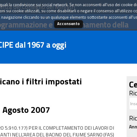
tà quali la condivisione sui social network. Se non acconsenti all'uso dei cookie d
enza del Consiglio dei Ministri
i sui cookie utilizzati, su come disabilitarli o negare il consenso all'utilizzo c
 navigazione cliccando su un qualunque elemento sottostante acconsenti all'uso 
ogrammazione e il coordinamento della
Acconsento
 CIPE dal 1967 a oggi
icano i filtri impostati
Ce
Ri
3 Agosto 2007
Ri
An
O 5.910.177) PER IL COMPLETAMENTO DEI LAVORI DI
ANTI NELL'AREA DEL BACINO DEL FIUME SARNO (FAS)