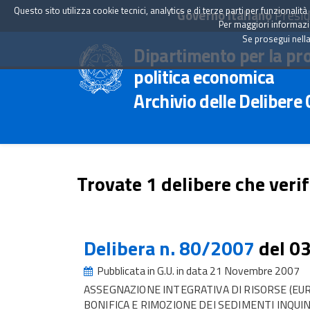
Questo sito utilizza cookie tecnici, analytics e di terze parti per funzionali
Governo Italiano
Presid
Per maggiori informazion
Se prosegui nella
Dipartimento per la pr
politica economica
Archivio delle Delibere
Trovate 1 delibere che verif
Delibera n. 80/2007
del 0
Pubblicata in G.U. in data 21 Novembre 2007
ASSEGNAZIONE INTEGRATIVA DI RISORSE (EUR
BONIFICA E RIMOZIONE DEI SEDIMENTI INQUIN