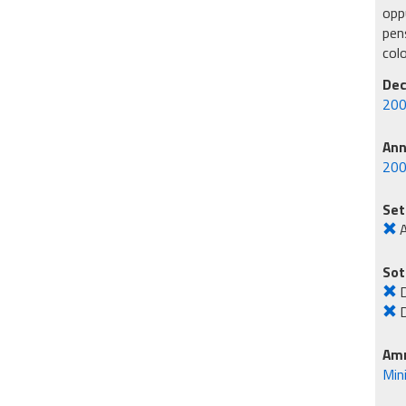
oppu
pens
col
Dec
200
An
20
Set
Sot
D
D
Amm
Min