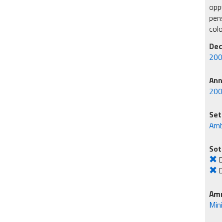
oppu
pens
col
Dec
200
An
20
Set
Amb
Sot
D
D
Amm
Min