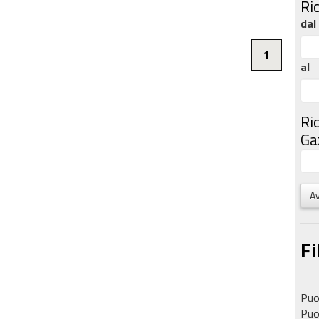
Ri
dal
1
al
Ri
Gaz
Av
Fi
Puoi
Puoi