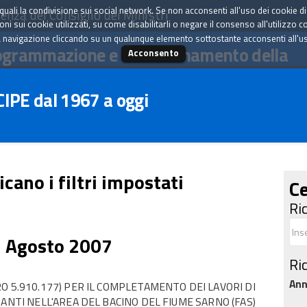
tà quali la condivisione sui social network. Se non acconsenti all'uso dei cookie d
enza del Consiglio dei Ministri
i sui cookie utilizzati, su come disabilitarli o negare il consenso all'utilizzo c
 navigazione cliccando su un qualunque elemento sottostante acconsenti all'uso 
ogrammazione e il coordinamento della
Acconsento
 CIPE dal 1967 a oggi
icano i filtri impostati
Ce
Ri
3 Agosto 2007
Ri
An
O 5.910.177) PER IL COMPLETAMENTO DEI LAVORI DI
ANTI NELL'AREA DEL BACINO DEL FIUME SARNO (FAS)