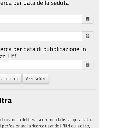
cerca per data della seduta
cerca per data di pubblicazione in
z. Uff.
via ricerca
Azzera filtri
ltra
 trovare la delibera scorrendo la lista, qui al lato.
 perfezionare la ricerca usando i filtri qui sotto,