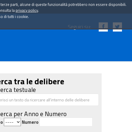
i terze parti, alcune di queste funzionalità potrebbero non essere disponibili.
onsulta la
privacy policy
.
di tutti i cookie.
Seguici su:
rca tra le delibere
cerca testuale
cerca per Anno e Numero
no
Numero