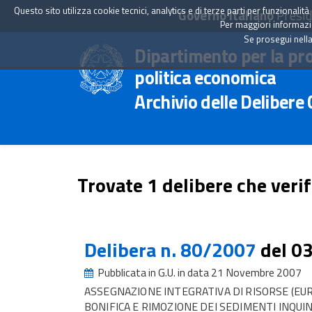
Questo sito utilizza cookie tecnici, analytics e di terze parti per funzionali
Governo Italiano
Presid
Per maggiori informazion
Se prosegui nella
Dipartimento per la pr
politica economica
Archivio delle Delibere
Trovate 1 delibere che verif
Delibera n. 80/2007
del 0
Pubblicata in G.U. in data 21 Novembre 2007
ASSEGNAZIONE INTEGRATIVA DI RISORSE (EUR
BONIFICA E RIMOZIONE DEI SEDIMENTI INQUIN