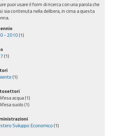
re puoi usare il form di ricerca con una parola che
i sia contenuta nella delibera, in cima a questa
onna.
ennio
0 - 2010
(1)
no
07
(1)
tori
iente
(1)
tosettori
ifesa acqua
(1)
ifesa suolo
(1)
inistrazioni
istero Sviluppo Economico
(1)