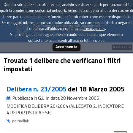
Questo sito utilizza cookie tecnici, analytics e di terze parti per funzionalità
Presidenza del Consiglio dei Ministri
quali la condivisione sui social network. Se non acconsenti all'uso dei cookie di
terze parti, alcune di queste funzionalità potrebbero non essere disponibili.
Per maggiori informazioni sui cookie utilizzati, su come disabilitarli o negare il
Dipartimento per la programmazione e il
consenso all'utilizzo consulta la
privacy policy
.
coordinamento della politica economica
Archivio delle Delibere CIPE dal 1967 a oggi
Se prosegui nella navigazione cliccando su un qualunque elemento
sottostante acconsenti all'uso di tutti i cookie.
Acconsento
Mostra filtri
Trovate 1 delibere che verificano i filtri
impostati
Delibera n. 23/2005
del 18 Marzo 2005
Pubblicata in G.U. in data 28 Novembre 2005
MODIFICA DELIBERA 20/2004 (ALLEGATO 2, INDICATORE
4 REPORTISTICA FSE)
.
permalink