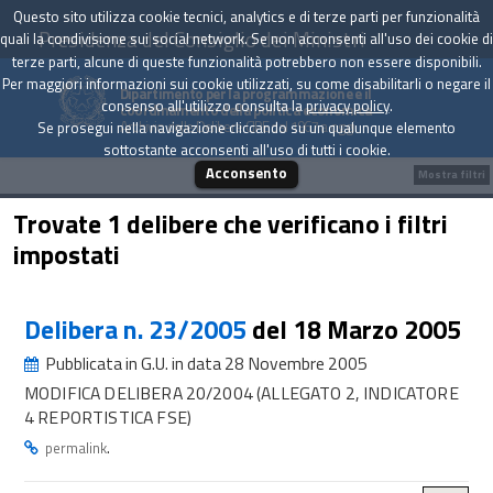
Questo sito utilizza cookie tecnici, analytics e di terze parti per funzionalità
Presidenza del Consiglio dei Ministri
quali la condivisione sui social network. Se non acconsenti all'uso dei cookie di
terze parti, alcune di queste funzionalità potrebbero non essere disponibili.
Per maggiori informazioni sui cookie utilizzati, su come disabilitarli o negare il
Dipartimento per la programmazione e il
consenso all'utilizzo consulta la
privacy policy
.
coordinamento della politica economica
Archivio delle Delibere CIPE dal 1967 a oggi
Se prosegui nella navigazione cliccando su un qualunque elemento
sottostante acconsenti all'uso di tutti i cookie.
Acconsento
Mostra filtri
Trovate 1 delibere che verificano i filtri
impostati
Delibera n. 23/2005
del 18 Marzo 2005
Pubblicata in G.U. in data 28 Novembre 2005
MODIFICA DELIBERA 20/2004 (ALLEGATO 2, INDICATORE
4 REPORTISTICA FSE)
.
permalink