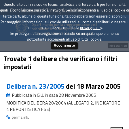
Questo sito utilizza cookie tecnici, analytics e di terze parti per funzionalità
Presidenza del Consiglio dei Ministri
quali la condivisione sui social network. Se non acconsenti all'uso dei cookie di
terze parti, alcune di queste funzionalità potrebbero non essere disponibili.
Per maggiori informazioni sui cookie utilizzati, su come disabilitarli o negare il
Dipartimento per la programmazione e il
consenso all'utilizzo consulta la
privacy policy
.
coordinamento della politica economica
Archivio delle Delibere CIPE dal 1967 a oggi
Se prosegui nella navigazione cliccando su un qualunque elemento
sottostante acconsenti all'uso di tutti i cookie.
Acconsento
Mostra filtri
Trovate 1 delibere che verificano i filtri
impostati
Delibera n. 23/2005
del 18 Marzo 2005
Pubblicata in G.U. in data 28 Novembre 2005
MODIFICA DELIBERA 20/2004 (ALLEGATO 2, INDICATORE
4 REPORTISTICA FSE)
.
permalink