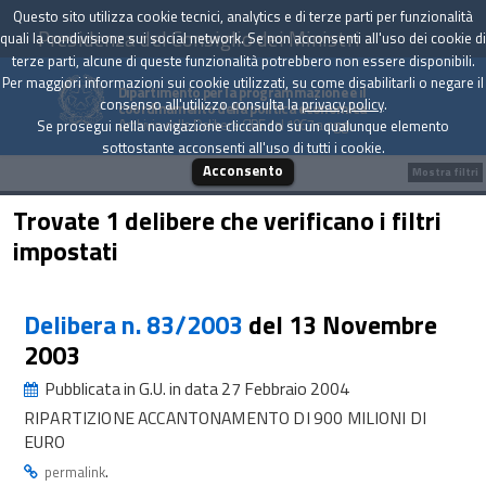
Questo sito utilizza cookie tecnici, analytics e di terze parti per funzionalità
Presidenza del Consiglio dei Ministri
quali la condivisione sui social network. Se non acconsenti all'uso dei cookie di
terze parti, alcune di queste funzionalità potrebbero non essere disponibili.
Per maggiori informazioni sui cookie utilizzati, su come disabilitarli o negare il
Dipartimento per la programmazione e il
consenso all'utilizzo consulta la
privacy policy
.
coordinamento della politica economica
Archivio delle Delibere CIPE dal 1967 a oggi
Se prosegui nella navigazione cliccando su un qualunque elemento
sottostante acconsenti all'uso di tutti i cookie.
Acconsento
Mostra filtri
Trovate 1 delibere che verificano i filtri
impostati
Delibera n. 83/2003
del 13 Novembre
2003
Pubblicata in G.U. in data 27 Febbraio 2004
RIPARTIZIONE ACCANTONAMENTO DI 900 MILIONI DI
EURO
.
permalink