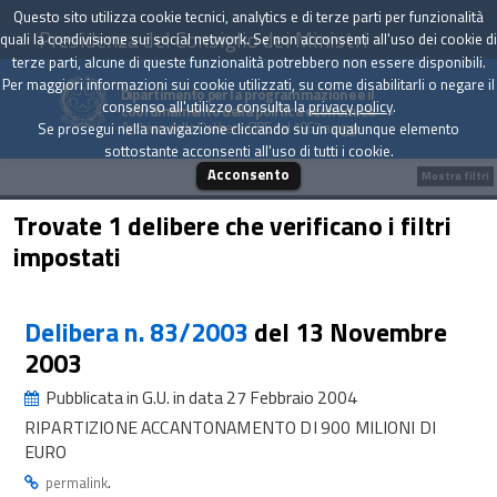
Questo sito utilizza cookie tecnici, analytics e di terze parti per funzionalità
Presidenza del Consiglio dei Ministri
quali la condivisione sui social network. Se non acconsenti all'uso dei cookie di
terze parti, alcune di queste funzionalità potrebbero non essere disponibili.
Per maggiori informazioni sui cookie utilizzati, su come disabilitarli o negare il
Dipartimento per la programmazione e il
consenso all'utilizzo consulta la
privacy policy
.
coordinamento della politica economica
Archivio delle Delibere CIPE dal 1967 a oggi
Se prosegui nella navigazione cliccando su un qualunque elemento
sottostante acconsenti all'uso di tutti i cookie.
Acconsento
Mostra filtri
Trovate 1 delibere che verificano i filtri
impostati
Delibera n. 83/2003
del 13 Novembre
2003
Pubblicata in G.U. in data 27 Febbraio 2004
RIPARTIZIONE ACCANTONAMENTO DI 900 MILIONI DI
EURO
.
permalink