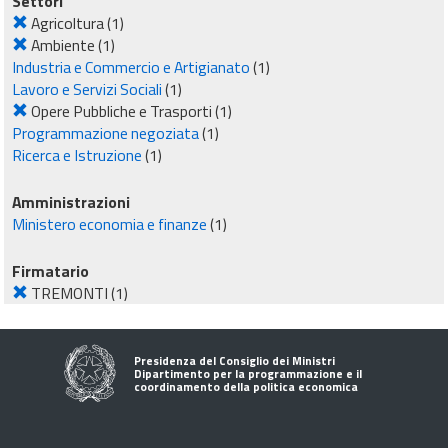
Settori
Agricoltura
(1)
Ambiente
(1)
Industria e Commercio e Artigianato
(1)
Lavoro e Servizi Sociali
(1)
Opere Pubbliche e Trasporti
(1)
Programmazione negoziata
(1)
Ricerca e Istruzione
(1)
Amministrazioni
Ministero economia e finanze
(1)
Firmatario
TREMONTI
(1)
Presidenza del Consiglio dei Ministri
Dipartimento per la programmazione e il
coordinamento della politica economica