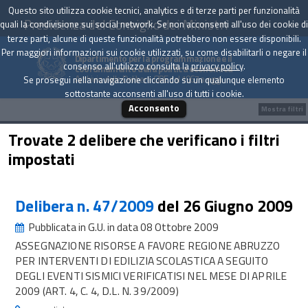
Questo sito utilizza cookie tecnici, analytics e di terze parti per funzionalità
Presidenza del Consiglio dei Ministri
quali la condivisione sui social network. Se non acconsenti all'uso dei cookie di
terze parti, alcune di queste funzionalità potrebbero non essere disponibili.
Per maggiori informazioni sui cookie utilizzati, su come disabilitarli o negare il
Dipartimento per la programmazione e il
consenso all'utilizzo consulta la
privacy policy
.
coordinamento della politica economica
Archivio delle Delibere CIPE dal 1967 a oggi
Se prosegui nella navigazione cliccando su un qualunque elemento
sottostante acconsenti all'uso di tutti i cookie.
Acconsento
Mostra filtri
Trovate 2 delibere che verificano i filtri
impostati
Delibera n. 47/2009
del 26 Giugno 2009
Pubblicata in G.U. in data 08 Ottobre 2009
ASSEGNAZIONE RISORSE A FAVORE REGIONE ABRUZZO
PER INTERVENTI DI EDILIZIA SCOLASTICA A SEGUITO
DEGLI EVENTI SISMICI VERIFICATISI NEL MESE DI APRILE
2009 (ART. 4, C. 4, D.L. N. 39/2009)