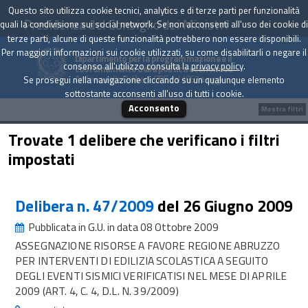
Questo sito utilizza cookie tecnici, analytics e di terze parti per funzionalità
Presidenza del Consiglio dei Ministri
quali la condivisione sui social network. Se non acconsenti all'uso dei cookie di
terze parti, alcune di queste funzionalità potrebbero non essere disponibili.
Per maggiori informazioni sui cookie utilizzati, su come disabilitarli o negare il
Dipartimento per la programmazione e il
consenso all'utilizzo consulta la
privacy policy
.
coordinamento della politica economica
Archivio delle Delibere CIPE dal 1967 a oggi
Se prosegui nella navigazione cliccando su un qualunque elemento
sottostante acconsenti all'uso di tutti i cookie.
Acconsento
Mostra filtri
Trovate 1 delibere che verificano i filtri
impostati
Delibera n. 47/2009
del 26 Giugno 2009
Pubblicata in G.U. in data 08 Ottobre 2009
ASSEGNAZIONE RISORSE A FAVORE REGIONE ABRUZZO
PER INTERVENTI DI EDILIZIA SCOLASTICA A SEGUITO
DEGLI EVENTI SISMICI VERIFICATISI NEL MESE DI APRILE
2009 (ART. 4, C. 4, D.L. N. 39/2009)