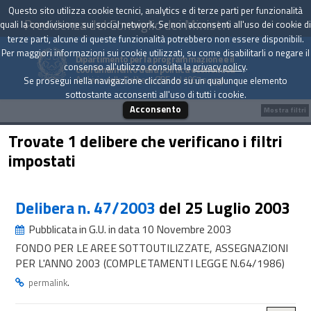
Questo sito utilizza cookie tecnici, analytics e di terze parti per funzionalità
Presidenza del Consiglio dei Ministri
quali la condivisione sui social network. Se non acconsenti all'uso dei cookie di
terze parti, alcune di queste funzionalità potrebbero non essere disponibili.
Per maggiori informazioni sui cookie utilizzati, su come disabilitarli o negare il
Dipartimento per la programmazione e il
consenso all'utilizzo consulta la
privacy policy
.
coordinamento della politica economica
Archivio delle Delibere CIPE dal 1967 a oggi
Se prosegui nella navigazione cliccando su un qualunque elemento
sottostante acconsenti all'uso di tutti i cookie.
Acconsento
Mostra filtri
Trovate 1 delibere che verificano i filtri
impostati
Delibera n. 47/2003
del 25 Luglio 2003
Pubblicata in G.U. in data 10 Novembre 2003
FONDO PER LE AREE SOTTOUTILIZZATE, ASSEGNAZIONI
PER L'ANNO 2003 (COMPLETAMENTI LEGGE N.64/1986)
.
permalink