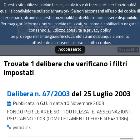
Questo sito utilizza cookie tecnici, analytics e di terze parti per funzionalità
Presidenza del Consiglio dei Ministri
quali la condivisione sui social network. Se non acconsenti all'uso dei cookie di
terze parti, alcune di queste funzionalità potrebbero non essere disponibili.
Per maggiori informazioni sui cookie utilizzati, su come disabilitarli o negare il
Dipartimento per la programmazione e il
consenso all'utilizzo consulta la
privacy policy
.
coordinamento della politica economica
Archivio delle Delibere CIPE dal 1967 a oggi
Se prosegui nella navigazione cliccando su un qualunque elemento
sottostante acconsenti all'uso di tutti i cookie.
Acconsento
Mostra filtri
Trovate 1 delibere che verificano i filtri
impostati
Delibera n. 47/2003
del 25 Luglio 2003
Pubblicata in G.U. in data 10 Novembre 2003
FONDO PER LE AREE SOTTOUTILIZZATE, ASSEGNAZIONI
PER L'ANNO 2003 (COMPLETAMENTI LEGGE N.64/1986)
.
permalink