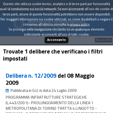
Questo sito utilizza cookie tecnici, analytics e di terze parti per funzionalità
Presidenza del Consiglio dei Ministri
quali la condivisione sui social network. Se non acconsenti all'uso dei cookie di
terze parti, alcune di queste funzionalità potrebbero non essere disponibili.
Per maggiori informazioni sui cookie utilizzati, su come disabilitarli o negare il
Dipartimento per la programmazione e il
consenso all'utilizzo consulta la
privacy policy
.
coordinamento della politica economica
Archivio delle Delibere CIPE dal 1967 a oggi
Se prosegui nella navigazione cliccando su un qualunque elemento
sottostante acconsenti all'uso di tutti i cookie.
Acconsento
Mostra filtri
Trovate 1 delibere che verificano i filtri
impostati
Delibera n. 12/2009
del 08 Maggio
2009
Pubblicata in G.U. in data 24 Luglio 2009
PROGRAMMA INFRATRUTTURE STRATEGICHE
(L.443/2001)- PROLUNGOAMENTO DELLA LINEA 1
METROPOLITANA DI TORINO TRATTA 4 LINGOTTO -