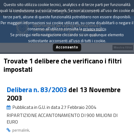
Questo sito utilizza cookie tecnici, analytics e di terze parti per funzionalità
Presidenza del Consiglio dei Ministri
quali la condivisione sui social network. Se non acconsenti all'uso dei cookie di
terze parti, alcune di queste funzionalità potrebbero non essere disponibili.
Per maggiori informazioni sui cookie utilizzati, su come disabilitarli o negare il
Dipartimento per la programmazione e il
consenso all'utilizzo consulta la
privacy policy
.
coordinamento della politica economica
Archivio delle Delibere CIPE dal 1967 a oggi
Se prosegui nella navigazione cliccando su un qualunque elemento
sottostante acconsenti all'uso di tutti i cookie.
Acconsento
Mostra filtri
Trovate 1 delibere che verificano i filtri
impostati
Delibera n. 83/2003
del 13 Novembre
2003
Pubblicata in G.U. in data 27 Febbraio 2004
RIPARTIZIONE ACCANTONAMENTO DI 900 MILIONI DI
EURO
.
permalink