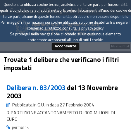
Questo sito utilizza cookie tecnici, analytics e di terze parti per funzionalità
Presidenza del Consiglio dei Ministri
quali la condivisione sui social network. Se non acconsenti all'uso dei cookie di
terze parti, alcune di queste funzionalità potrebbero non essere disponibili.
Per maggiori informazioni sui cookie utilizzati, su come disabilitarli o negare il
Dipartimento per la programmazione e il
consenso all'utilizzo consulta la
privacy policy
.
coordinamento della politica economica
Archivio delle Delibere CIPE dal 1967 a oggi
Se prosegui nella navigazione cliccando su un qualunque elemento
sottostante acconsenti all'uso di tutti i cookie.
Acconsento
Mostra filtri
Trovate 1 delibere che verificano i filtri
impostati
Delibera n. 83/2003
del 13 Novembre
2003
Pubblicata in G.U. in data 27 Febbraio 2004
RIPARTIZIONE ACCANTONAMENTO DI 900 MILIONI DI
EURO
.
permalink