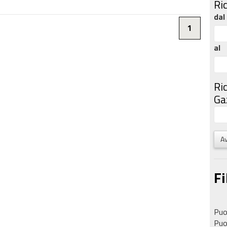
Ri
dal
1
al
Ri
Gaz
Av
Fi
Puoi
Puoi