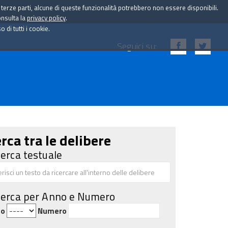
i terze parti, alcune di queste funzionalità potrebbero non essere disponibili.
onsulta la
privacy policy
.
di tutti i cookie.
Seguici su:
rca tra le delibere
cerca testuale
cerca per Anno e Numero
no
Numero