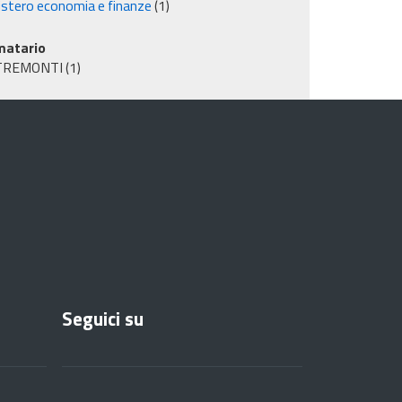
istero economia e finanze
(1)
matario
TREMONTI
(1)
Seguici su