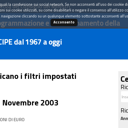
tà quali la condivisione sui social network. Se non acconsenti all'uso dei cookie d
enza del Consiglio dei Ministri
i sui cookie utilizzati, su come disabilitarli o negare il consenso all'utilizzo c
 navigazione cliccando su un qualunque elemento sottostante acconsenti all'uso 
ogrammazione e il coordinamento della
Acconsento
 CIPE dal 1967 a oggi
icano i filtri impostati
Ce
Ri
3 Novembre 2003
Ri
An
ONI DI EURO