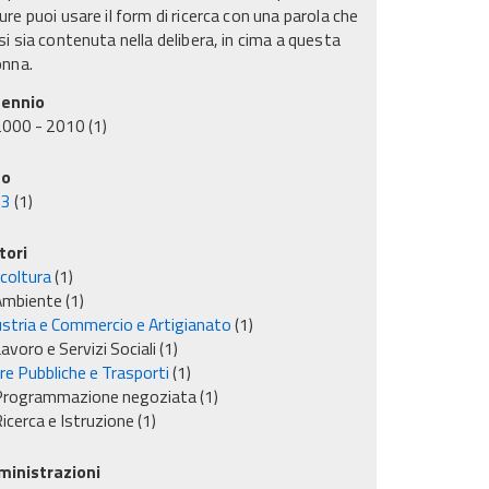
re puoi usare il form di ricerca con una parola che
i sia contenuta nella delibera, in cima a questa
onna.
ennio
2000 - 2010
(1)
no
03
(1)
tori
icoltura
(1)
Ambiente
(1)
ustria e Commercio e Artigianato
(1)
avoro e Servizi Sociali
(1)
re Pubbliche e Trasporti
(1)
Programmazione negoziata
(1)
icerca e Istruzione
(1)
inistrazioni