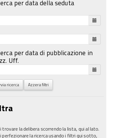
cerca per data della seduta
cerca per data di pubblicazione in
z. Uff.
via ricerca
Azzera filtri
ltra
 trovare la delibera scorrendo la lista, qui al lato.
 perfezionare la ricerca usando i filtri qui sotto,