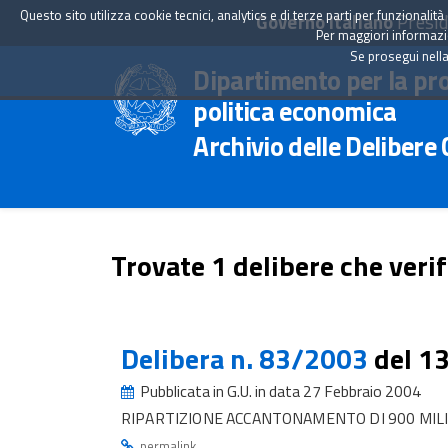
Questo sito utilizza cookie tecnici, analytics e di terze parti per funzionali
Governo Italiano
Presid
Per maggiori informazion
Se prosegui nella
Dipartimento per la pr
politica economica
Archivio delle Delibere
Trovate 1 delibere che verif
Delibera n. 83/2003
del 1
Pubblicata in G.U. in data 27 Febbraio 2004
RIPARTIZIONE ACCANTONAMENTO DI 900 MILI
.
permalink