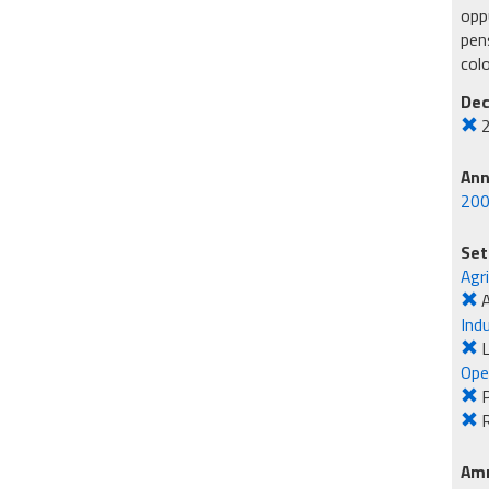
oppu
pens
col
Dec
An
20
Set
Agr
Ind
L
Ope
R
Amm