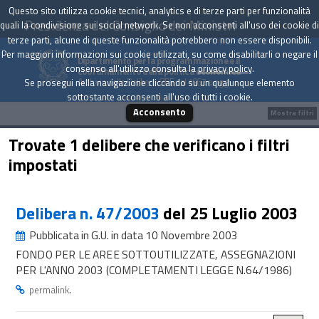
Questo sito utilizza cookie tecnici, analytics e di terze parti per funzionalità
Presidenza del Consiglio dei Ministri
quali la condivisione sui social network. Se non acconsenti all'uso dei cookie di
terze parti, alcune di queste funzionalità potrebbero non essere disponibili.
Per maggiori informazioni sui cookie utilizzati, su come disabilitarli o negare il
Dipartimento per la programmazione e il
consenso all'utilizzo consulta la
privacy policy
.
coordinamento della politica economica
Archivio delle Delibere CIPE dal 1967 a oggi
Se prosegui nella navigazione cliccando su un qualunque elemento
sottostante acconsenti all'uso di tutti i cookie.
Acconsento
Mostra filtri
Trovate 1 delibere che verificano i filtri
impostati
Delibera n. 47/2003
del 25 Luglio 2003
Pubblicata in G.U. in data 10 Novembre 2003
FONDO PER LE AREE SOTTOUTILIZZATE, ASSEGNAZIONI
PER L'ANNO 2003 (COMPLETAMENTI LEGGE N.64/1986)
.
permalink