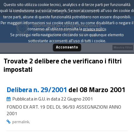
Questo sito utilizza cookie tecnici, analytics e di terze parti per funzionalità
Presidenza del Consiglio dei Ministri
quali la condivisione sui social network. Se non acconsenti all'uso dei cookie di
terze parti, alcune di queste funzionalità potrebbero non essere disponibili.
Per maggiori informazioni sui cookie utilizzati, su come disabilitarli o negare il
Dipartimento per la programmazione e il
consenso all'utilizzo consulta la
privacy policy
.
coordinamento della politica economica
Archivio delle Delibere CIPE dal 1967 a oggi
Se prosegui nella navigazione cliccando su un qualunque elemento
sottostante acconsenti all'uso di tutti i cookie.
Acconsento
Mostra filtri
Trovate 2 delibere che verificano i filtri
impostati
Delibera n. 29/2001
del 08 Marzo 2001
Pubblicata in G.U. in data 22 Giugno 2001
FONDO EX ART. 19 DEL DL 96/93 ASSEGNAZIONI ANNO
2001
.
permalink