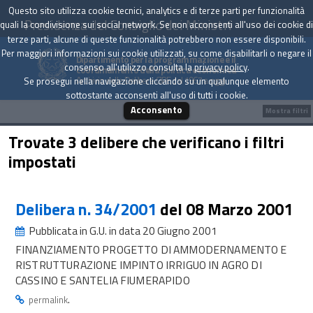
Questo sito utilizza cookie tecnici, analytics e di terze parti per funzionalità
Presidenza del Consiglio dei Ministri
quali la condivisione sui social network. Se non acconsenti all'uso dei cookie di
terze parti, alcune di queste funzionalità potrebbero non essere disponibili.
Per maggiori informazioni sui cookie utilizzati, su come disabilitarli o negare il
Dipartimento per la programmazione e il
consenso all'utilizzo consulta la
privacy policy
.
coordinamento della politica economica
Archivio delle Delibere CIPE dal 1967 a oggi
Se prosegui nella navigazione cliccando su un qualunque elemento
sottostante acconsenti all'uso di tutti i cookie.
Acconsento
Mostra filtri
Trovate 3 delibere che verificano i filtri
impostati
Delibera n. 34/2001
del 08 Marzo 2001
Pubblicata in G.U. in data 20 Giugno 2001
FINANZIAMENTO PROGETTO DI AMMODERNAMENTO E
RISTRUTTURAZIONE IMPINTO IRRIGUO IN AGRO DI
CASSINO E SANTELIA FIUMERAPIDO
.
permalink