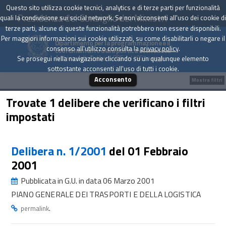
Questo sito utilizza cookie tecnici, analytics e di terze parti per funzionalità
Presidenza del Consiglio dei Ministri
quali la condivisione sui social network. Se non acconsenti all'uso dei cookie di
terze parti, alcune di queste funzionalità potrebbero non essere disponibili.
Per maggiori informazioni sui cookie utilizzati, su come disabilitarli o negare il
Dipartimento per la programmazione e il
consenso all'utilizzo consulta la
privacy policy
.
coordinamento della politica economica
Archivio delle Delibere CIPE dal 1967 a oggi
Se prosegui nella navigazione cliccando su un qualunque elemento
sottostante acconsenti all'uso di tutti i cookie.
Acconsento
Mostra filtri
Trovate 1 delibere che verificano i filtri
impostati
Delibera n. 1/2001
del 01 Febbraio
2001
Pubblicata in G.U. in data 06 Marzo 2001
PIANO GENERALE DEI TRASPORTI E DELLA LOGISTICA
.
permalink