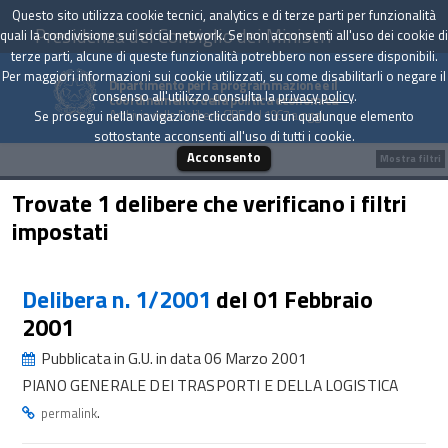
Questo sito utilizza cookie tecnici, analytics e di terze parti per funzionalità
Presidenza del Consiglio dei Ministri
quali la condivisione sui social network. Se non acconsenti all'uso dei cookie di
terze parti, alcune di queste funzionalità potrebbero non essere disponibili.
Per maggiori informazioni sui cookie utilizzati, su come disabilitarli o negare il
Dipartimento per la programmazione e il
consenso all'utilizzo consulta la
privacy policy
.
coordinamento della politica economica
Archivio delle Delibere CIPE dal 1967 a oggi
Se prosegui nella navigazione cliccando su un qualunque elemento
sottostante acconsenti all'uso di tutti i cookie.
Acconsento
Mostra filtri
Trovate 1 delibere che verificano i filtri
impostati
Delibera n. 1/2001
del 01 Febbraio
2001
Pubblicata in G.U. in data 06 Marzo 2001
PIANO GENERALE DEI TRASPORTI E DELLA LOGISTICA
.
permalink