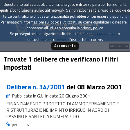
Questo sito utilizza cookie tecnici, analytics e di terze parti per funzionalità
Presidenza del Consiglio dei Ministri
quali la condivisione sui social network. Se non acconsenti all'uso dei cookie di
terze parti, alcune di queste funzionalità potrebbero non essere disponibili.
Per maggiori informazioni sui cookie utilizzati, su come disabilitarli o negare il
Dipartimento per la programmazione e il
consenso all'utilizzo consulta la
privacy policy
.
coordinamento della politica economica
Archivio delle Delibere CIPE dal 1967 a oggi
Se prosegui nella navigazione cliccando su un qualunque elemento
sottostante acconsenti all'uso di tutti i cookie.
Acconsento
Mostra filtri
Trovate 1 delibere che verificano i filtri
impostati
Delibera n. 34/2001
del 08 Marzo 2001
Pubblicata in G.U. in data 20 Giugno 2001
FINANZIAMENTO PROGETTO DI AMMODERNAMENTO E
RISTRUTTURAZIONE IMPINTO IRRIGUO IN AGRO DI
CASSINO E SANTELIA FIUMERAPIDO
.
permalink