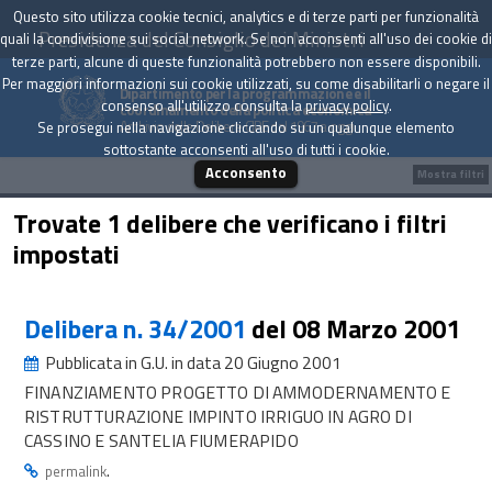
Questo sito utilizza cookie tecnici, analytics e di terze parti per funzionalità
Presidenza del Consiglio dei Ministri
quali la condivisione sui social network. Se non acconsenti all'uso dei cookie di
terze parti, alcune di queste funzionalità potrebbero non essere disponibili.
Per maggiori informazioni sui cookie utilizzati, su come disabilitarli o negare il
Dipartimento per la programmazione e il
consenso all'utilizzo consulta la
privacy policy
.
coordinamento della politica economica
Archivio delle Delibere CIPE dal 1967 a oggi
Se prosegui nella navigazione cliccando su un qualunque elemento
sottostante acconsenti all'uso di tutti i cookie.
Acconsento
Mostra filtri
Trovate 1 delibere che verificano i filtri
impostati
Delibera n. 34/2001
del 08 Marzo 2001
Pubblicata in G.U. in data 20 Giugno 2001
FINANZIAMENTO PROGETTO DI AMMODERNAMENTO E
RISTRUTTURAZIONE IMPINTO IRRIGUO IN AGRO DI
CASSINO E SANTELIA FIUMERAPIDO
.
permalink