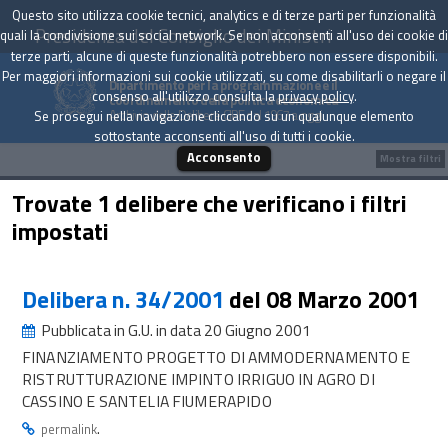
Questo sito utilizza cookie tecnici, analytics e di terze parti per funzionalità
Presidenza del Consiglio dei Ministri
quali la condivisione sui social network. Se non acconsenti all'uso dei cookie di
terze parti, alcune di queste funzionalità potrebbero non essere disponibili.
Per maggiori informazioni sui cookie utilizzati, su come disabilitarli o negare il
Dipartimento per la programmazione e il
consenso all'utilizzo consulta la
privacy policy
.
coordinamento della politica economica
Archivio delle Delibere CIPE dal 1967 a oggi
Se prosegui nella navigazione cliccando su un qualunque elemento
sottostante acconsenti all'uso di tutti i cookie.
Acconsento
Mostra filtri
Trovate 1 delibere che verificano i filtri
impostati
Delibera n. 34/2001
del 08 Marzo 2001
Pubblicata in G.U. in data 20 Giugno 2001
FINANZIAMENTO PROGETTO DI AMMODERNAMENTO E
RISTRUTTURAZIONE IMPINTO IRRIGUO IN AGRO DI
CASSINO E SANTELIA FIUMERAPIDO
.
permalink