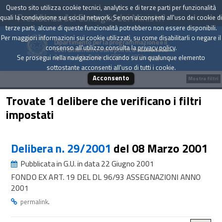
Questo sito utilizza cookie tecnici, analytics e di terze parti per funzionalità
Presidenza del Consiglio dei Ministri
quali la condivisione sui social network. Se non acconsenti all'uso dei cookie di
terze parti, alcune di queste funzionalità potrebbero non essere disponibili.
Per maggiori informazioni sui cookie utilizzati, su come disabilitarli o negare il
Dipartimento per la programmazione e il
consenso all'utilizzo consulta la
privacy policy
.
coordinamento della politica economica
Archivio delle Delibere CIPE dal 1967 a oggi
Se prosegui nella navigazione cliccando su un qualunque elemento
sottostante acconsenti all'uso di tutti i cookie.
Acconsento
Mostra filtri
Trovate 1 delibere che verificano i filtri
impostati
Delibera n. 29/2001
del 08 Marzo 2001
Pubblicata in G.U. in data 22 Giugno 2001
FONDO EX ART. 19 DEL DL 96/93 ASSEGNAZIONI ANNO
2001
.
permalink