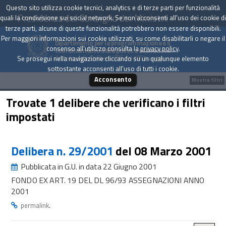
Questo sito utilizza cookie tecnici, analytics e di terze parti per funzionalità
Presidenza del Consiglio dei Ministri
quali la condivisione sui social network. Se non acconsenti all'uso dei cookie di
terze parti, alcune di queste funzionalità potrebbero non essere disponibili.
Per maggiori informazioni sui cookie utilizzati, su come disabilitarli o negare il
Dipartimento per la programmazione e il
consenso all'utilizzo consulta la
privacy policy
.
coordinamento della politica economica
Archivio delle Delibere CIPE dal 1967 a oggi
Se prosegui nella navigazione cliccando su un qualunque elemento
sottostante acconsenti all'uso di tutti i cookie.
Acconsento
Mostra filtri
Trovate 1 delibere che verificano i filtri
impostati
Delibera n. 29/2001
del 08 Marzo 2001
Pubblicata in G.U. in data 22 Giugno 2001
FONDO EX ART. 19 DEL DL 96/93 ASSEGNAZIONI ANNO
2001
.
permalink