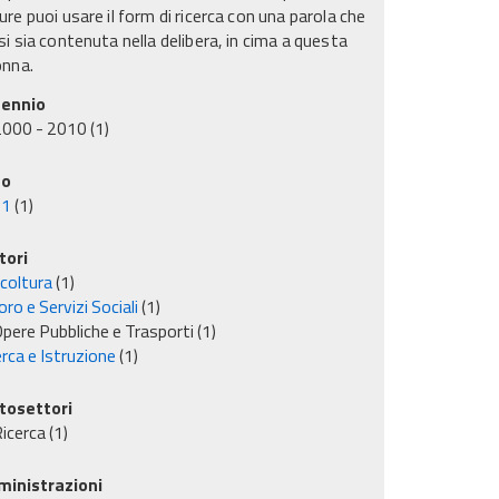
re puoi usare il form di ricerca con una parola che
i sia contenuta nella delibera, in cima a questa
onna.
ennio
2000 - 2010
(1)
no
01
(1)
tori
icoltura
(1)
ro e Servizi Sociali
(1)
pere Pubbliche e Trasporti
(1)
rca e Istruzione
(1)
tosettori
icerca
(1)
inistrazioni