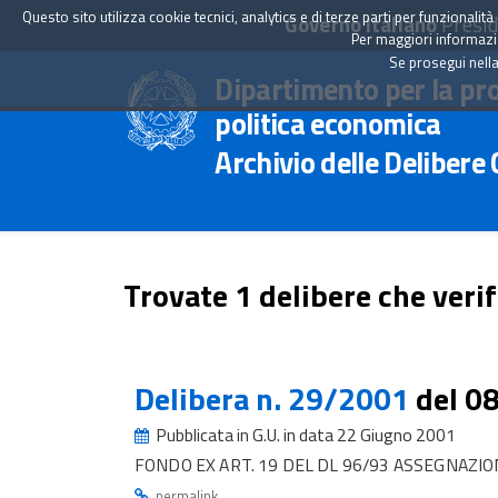
Questo sito utilizza cookie tecnici, analytics e di terze parti per funzionali
Governo Italiano
Presid
Per maggiori informazion
Se prosegui nella
Dipartimento per la pr
politica economica
Archivio delle Delibere
Trovate 1 delibere che verif
Delibera n. 29/2001
del 0
Pubblicata in G.U. in data 22 Giugno 2001
FONDO EX ART. 19 DEL DL 96/93 ASSEGNAZIO
.
permalink