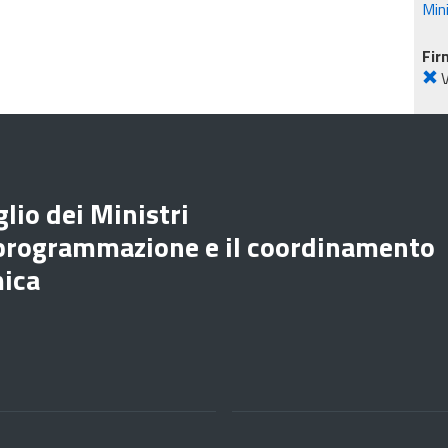
Min
Fir
lio dei Ministri
 programmazione e il coordinamento
mica