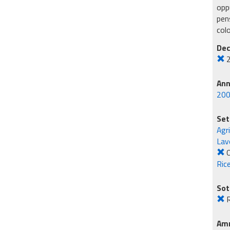
oppu
pens
col
Dec
An
20
Set
Agr
Lavo
O
Rice
Sot
R
Amm