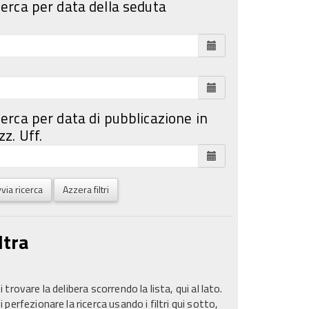
cerca per data della seduta
cerca per data di pubblicazione in
z. Uff.
via ricerca
Azzera filtri
ltra
 trovare la delibera scorrendo la lista, qui al lato.
 perfezionare la ricerca usando i filtri qui sotto,