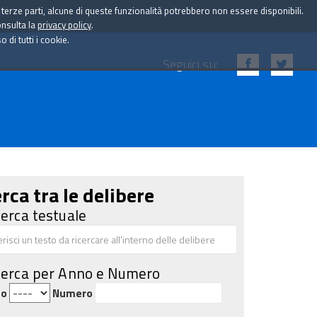
i terze parti, alcune di queste funzionalità potrebbero non essere disponibili.
onsulta la
privacy policy
.
di tutti i cookie.
Seguici su:
rca tra le delibere
cerca testuale
cerca per Anno e Numero
no
Numero