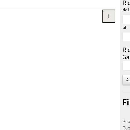
Ri
dal
1
al
Ri
Gaz
Av
Fi
Puoi
Puoi