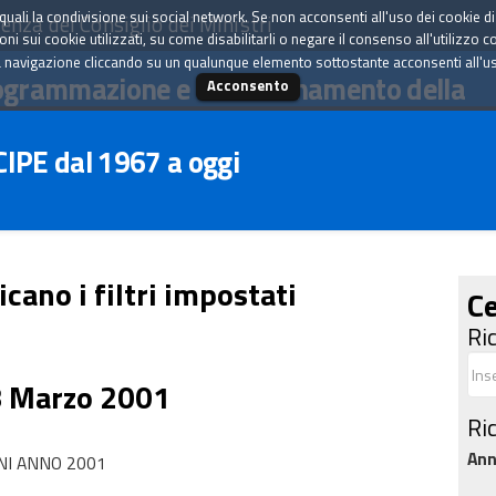
tà quali la condivisione sui social network. Se non acconsenti all'uso dei cookie d
enza del Consiglio dei Ministri
i sui cookie utilizzati, su come disabilitarli o negare il consenso all'utilizzo c
 navigazione cliccando su un qualunque elemento sottostante acconsenti all'uso 
ogrammazione e il coordinamento della
Acconsento
 CIPE dal 1967 a oggi
icano i filtri impostati
Ce
Ri
8 Marzo 2001
Ri
An
NI ANNO 2001