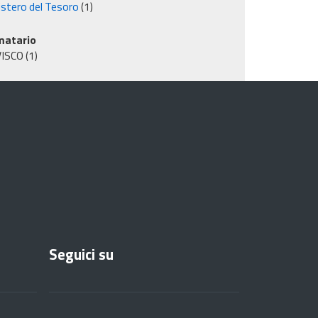
istero del Tesoro
(1)
matario
VISCO
(1)
Seguici su