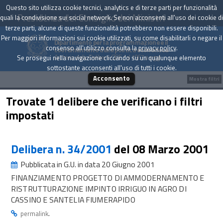
Questo sito utilizza cookie tecnici, analytics e di terze parti per funzionalità
Presidenza del Consiglio dei Ministri
quali la condivisione sui social network. Se non acconsenti all'uso dei cookie di
terze parti, alcune di queste funzionalità potrebbero non essere disponibili.
Per maggiori informazioni sui cookie utilizzati, su come disabilitarli o negare il
Dipartimento per la programmazione e il
consenso all'utilizzo consulta la
privacy policy
.
coordinamento della politica economica
Archivio delle Delibere CIPE dal 1967 a oggi
Se prosegui nella navigazione cliccando su un qualunque elemento
sottostante acconsenti all'uso di tutti i cookie.
Acconsento
Mostra filtri
Trovate 1 delibere che verificano i filtri
impostati
Delibera n. 34/2001
del 08 Marzo 2001
Pubblicata in G.U. in data 20 Giugno 2001
FINANZIAMENTO PROGETTO DI AMMODERNAMENTO E
RISTRUTTURAZIONE IMPINTO IRRIGUO IN AGRO DI
CASSINO E SANTELIA FIUMERAPIDO
.
permalink