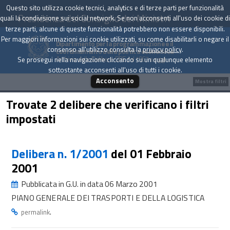
Questo sito utilizza cookie tecnici, analytics e di terze parti per funzionalità
Presidenza del Consiglio dei Ministri
quali la condivisione sui social network. Se non acconsenti all'uso dei cookie di
terze parti, alcune di queste funzionalità potrebbero non essere disponibili.
Per maggiori informazioni sui cookie utilizzati, su come disabilitarli o negare il
Dipartimento per la programmazione e il
consenso all'utilizzo consulta la
privacy policy
.
coordinamento della politica economica
Archivio delle Delibere CIPE dal 1967 a oggi
Se prosegui nella navigazione cliccando su un qualunque elemento
sottostante acconsenti all'uso di tutti i cookie.
Acconsento
Mostra filtri
Trovate 2 delibere che verificano i filtri
impostati
Delibera n. 1/2001
del 01 Febbraio
2001
Pubblicata in G.U. in data 06 Marzo 2001
PIANO GENERALE DEI TRASPORTI E DELLA LOGISTICA
.
permalink