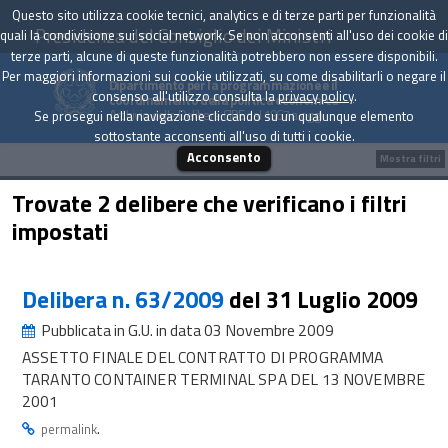
Questo sito utilizza cookie tecnici, analytics e di terze parti per funzionalità
Presidenza del Consiglio dei Ministri
quali la condivisione sui social network. Se non acconsenti all'uso dei cookie di
terze parti, alcune di queste funzionalità potrebbero non essere disponibili.
Per maggiori informazioni sui cookie utilizzati, su come disabilitarli o negare il
Dipartimento per la programmazione e il
consenso all'utilizzo consulta la
privacy policy
.
coordinamento della politica economica
Archivio delle Delibere CIPE dal 1967 a oggi
Se prosegui nella navigazione cliccando su un qualunque elemento
sottostante acconsenti all'uso di tutti i cookie.
Acconsento
Mostra filtri
Trovate 2 delibere che verificano i filtri
impostati
Delibera n. 63/2009
del 31 Luglio 2009
Pubblicata in G.U. in data 03 Novembre 2009
ASSETTO FINALE DEL CONTRATTO DI PROGRAMMA
TARANTO CONTAINER TERMINAL SPA DEL 13 NOVEMBRE
2001
.
permalink