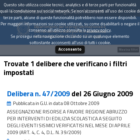
Questo sito utilizza cookie tecnici, analytics e di terze parti per funzionalità
Presidenza del Consiglio dei Ministri
quali la condivisione sui social network. Se non acconsenti all'uso dei cookie di
terze parti, alcune di queste funzionalità potrebbero non essere disponibili.
Per maggiori informazioni sui cookie utilizzati, su come disabilitarli o negare il
Dipartimento per la programmazione e il
consenso all'utilizzo consulta la
privacy policy
.
coordinamento della politica economica
Archivio delle Delibere CIPE dal 1967 a oggi
Se prosegui nella navigazione cliccando su un qualunque elemento
sottostante acconsenti all'uso di tutti i cookie.
Acconsento
Mostra filtri
Trovate 1 delibere che verificano i filtri
impostati
Delibera n. 47/2009
del 26 Giugno 2009
Pubblicata in G.U. in data 08 Ottobre 2009
ASSEGNAZIONE RISORSE A FAVORE REGIONE ABRUZZO
PER INTERVENTI DI EDILIZIA SCOLASTICA A SEGUITO
DEGLI EVENTI SISMICI VERIFICATISI NEL MESE DI APRILE
2009 (ART. 4, C. 4, D.L. N. 39/2009)