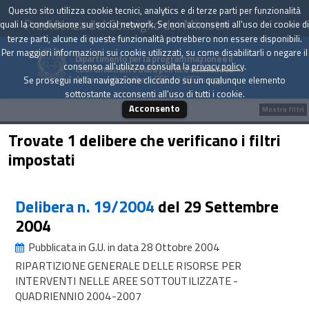
Questo sito utilizza cookie tecnici, analytics e di terze parti per funzionalità
Presidenza del Consiglio dei Ministri
quali la condivisione sui social network. Se non acconsenti all'uso dei cookie di
terze parti, alcune di queste funzionalità potrebbero non essere disponibili.
Per maggiori informazioni sui cookie utilizzati, su come disabilitarli o negare il
Dipartimento per la programmazione e il
consenso all'utilizzo consulta la
privacy policy
.
coordinamento della politica economica
Archivio delle Delibere CIPE dal 1967 a oggi
Se prosegui nella navigazione cliccando su un qualunque elemento
sottostante acconsenti all'uso di tutti i cookie.
Acconsento
Mostra filtri
Trovate 1 delibere che verificano i filtri
impostati
Delibera n. 19/2004
del 29 Settembre
2004
Pubblicata in G.U. in data 28 Ottobre 2004
RIPARTIZIONE GENERALE DELLE RISORSE PER
INTERVENTI NELLE AREE SOTTOUTILIZZATE -
QUADRIENNIO 2004-2007