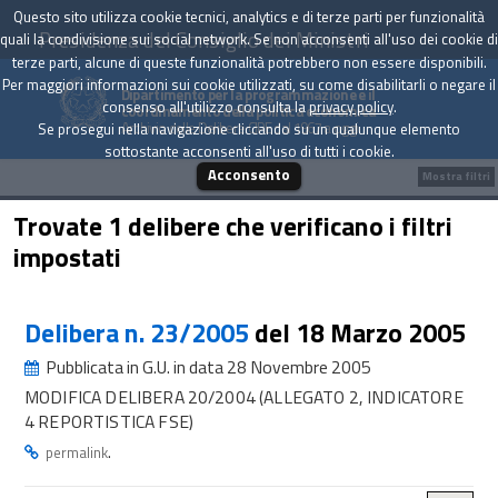
Questo sito utilizza cookie tecnici, analytics e di terze parti per funzionalità
Presidenza del Consiglio dei Ministri
quali la condivisione sui social network. Se non acconsenti all'uso dei cookie di
terze parti, alcune di queste funzionalità potrebbero non essere disponibili.
Per maggiori informazioni sui cookie utilizzati, su come disabilitarli o negare il
Dipartimento per la programmazione e il
consenso all'utilizzo consulta la
privacy policy
.
coordinamento della politica economica
Archivio delle Delibere CIPE dal 1967 a oggi
Se prosegui nella navigazione cliccando su un qualunque elemento
sottostante acconsenti all'uso di tutti i cookie.
Acconsento
Mostra filtri
Trovate 1 delibere che verificano i filtri
impostati
Delibera n. 23/2005
del 18 Marzo 2005
Pubblicata in G.U. in data 28 Novembre 2005
MODIFICA DELIBERA 20/2004 (ALLEGATO 2, INDICATORE
4 REPORTISTICA FSE)
.
permalink