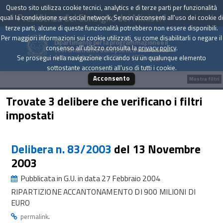
Questo sito utilizza cookie tecnici, analytics e di terze parti per funzionalità
Presidenza del Consiglio dei Ministri
quali la condivisione sui social network. Se non acconsenti all'uso dei cookie di
terze parti, alcune di queste funzionalità potrebbero non essere disponibili.
Per maggiori informazioni sui cookie utilizzati, su come disabilitarli o negare il
Dipartimento per la programmazione e il
consenso all'utilizzo consulta la
privacy policy
.
coordinamento della politica economica
Archivio delle Delibere CIPE dal 1967 a oggi
Se prosegui nella navigazione cliccando su un qualunque elemento
sottostante acconsenti all'uso di tutti i cookie.
Acconsento
Mostra filtri
Trovate 3 delibere che verificano i filtri
impostati
Delibera n. 83/2003
del 13 Novembre
2003
Pubblicata in G.U. in data 27 Febbraio 2004
RIPARTIZIONE ACCANTONAMENTO DI 900 MILIONI DI
EURO
.
permalink