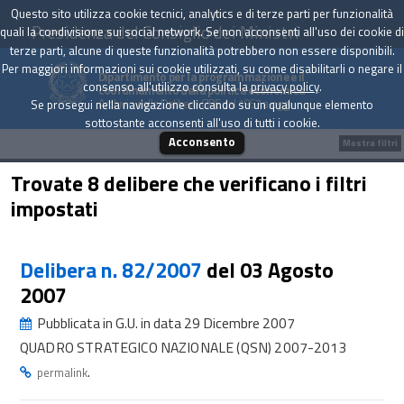
Questo sito utilizza cookie tecnici, analytics e di terze parti per funzionalità
Presidenza del Consiglio dei Ministri
quali la condivisione sui social network. Se non acconsenti all'uso dei cookie di
terze parti, alcune di queste funzionalità potrebbero non essere disponibili.
Per maggiori informazioni sui cookie utilizzati, su come disabilitarli o negare il
Dipartimento per la programmazione e il
consenso all'utilizzo consulta la
privacy policy
.
coordinamento della politica economica
Archivio delle Delibere CIPE dal 1967 a oggi
Se prosegui nella navigazione cliccando su un qualunque elemento
sottostante acconsenti all'uso di tutti i cookie.
Acconsento
Mostra filtri
Trovate 8 delibere che verificano i filtri
impostati
Delibera n. 82/2007
del 03 Agosto
2007
Pubblicata in G.U. in data 29 Dicembre 2007
QUADRO STRATEGICO NAZIONALE (QSN) 2007-2013
.
permalink